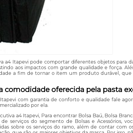
tiva a4 Itapevi pode comportar diferentes objetos par
indo aos impactos com grande qualidade e força. Além 
idade a fim de tornar o item um produto durável, que
 comodidade oferecida pela pasta ex
4 Itapevi com garantia de conforto e qualidade fale a
ercializado por ela.
cutiva a4 Itapevi, Para encontrar Bolsa Baú, Bolsa Branc
s de serviços do segmento de Bolsas e Acessórios, v
das sobre os serviços do ramo, além de contar com os m
ção, que são os maiores objetivos da marca. Por isso, n