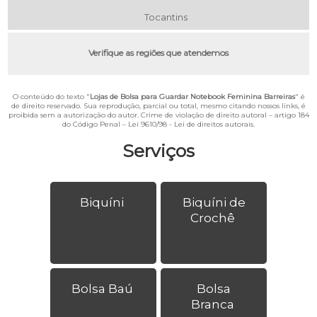
Tocantins
Verifique as regiões que atendemos
O conteúdo do texto "
Lojas de Bolsa para Guardar Notebook Feminina Barreiras
" é
de direito reservado. Sua reprodução, parcial ou total, mesmo citando nossos links, é
proibida sem a autorização do autor. Crime de violação de direito autoral – artigo 184
do Código Penal –
Lei 9610/98 - Lei de direitos autorais
.
Serviços
Biquíni
Biquíni de
Crochê
Bolsa Baú
Bolsa
Branca