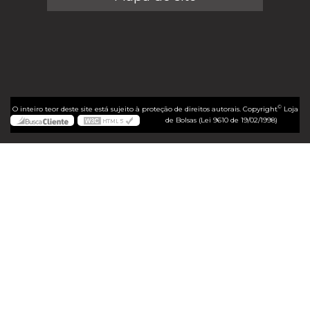
©
O inteiro teor deste site está sujeito à proteção de direitos autorais. Copyright
Loja
de Bolsas (Lei 9610 de 19/02/1998)