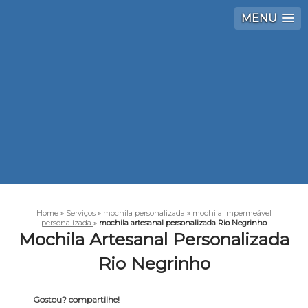
MENU
Home
»
Serviços
»
mochila personalizada
»
mochila impermeável
personalizada
»
mochila artesanal personalizada Rio Negrinho
Mochila Artesanal Personalizada
Rio Negrinho
Gostou? compartilhe!