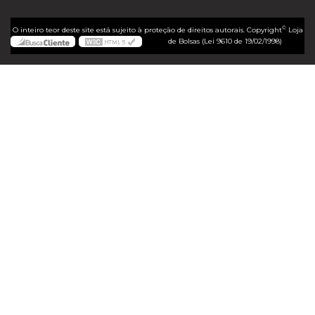
©
O inteiro teor deste site está sujeito à proteção de direitos autorais. Copyright
Loja
de Bolsas (Lei 9610 de 19/02/1998)