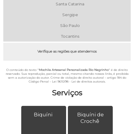
Santa Catarina
Sergipe
São Paulo
Tocantins
Verifique as regiões que atendemos
O conteúdo do texto "
Mochila Artesanal Personalizada Rio Negrinho
" é de direito
reservado. Sua reprodução, parcial ou total, mesmo citando nossos links, é proibida
sem a autorização do autor. Crime de violação de direito autoral – artigo 184 do
Código Penal –
Lei 9610/98 - Lei de direitos autorais
.
Serviços
Biquíni
Biquíni de
Crochê