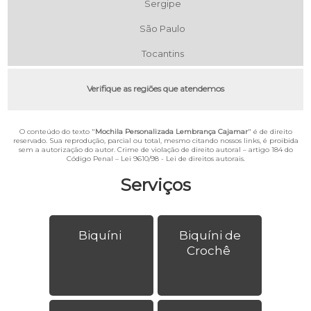
Sergipe
São Paulo
Tocantins
Verifique as regiões que atendemos
O conteúdo do texto "
Mochila Personalizada Lembrança Cajamar
" é de direito
reservado. Sua reprodução, parcial ou total, mesmo citando nossos links, é proibida
sem a autorização do autor. Crime de violação de direito autoral – artigo 184 do
Código Penal –
Lei 9610/98 - Lei de direitos autorais
.
Serviços
Biquíni
Biquíni de
Crochê