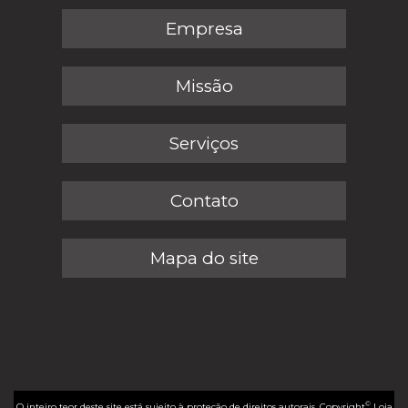
Empresa
Missão
Serviços
Contato
Mapa do site
©
O inteiro teor deste site está sujeito à proteção de direitos autorais. Copyright
Loja