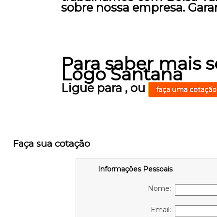
sobre nossa empresa. Garan
Para saber mais 
Logo Santana
Ligue para
,
ou
faça uma cotação
Faça sua cotação
Informações Pessoais
Nome:
Email: