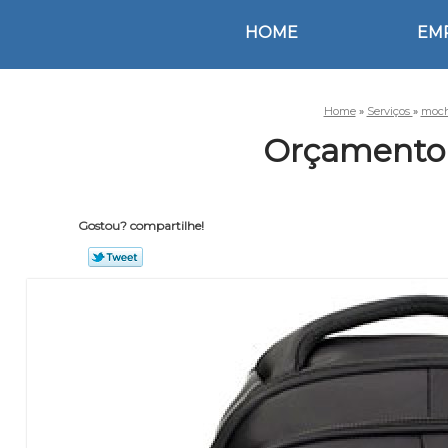
HOME
EM
Home
»
Serviços
»
moch
Orçamento 
Gostou? compartilhe!