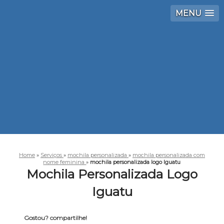
MENU
Home
»
Serviços
»
mochila personalizada
»
mochila personalizada com
nome feminina
»
mochila personalizada logo Iguatu
Mochila Personalizada Logo
Iguatu
Gostou? compartilhe!