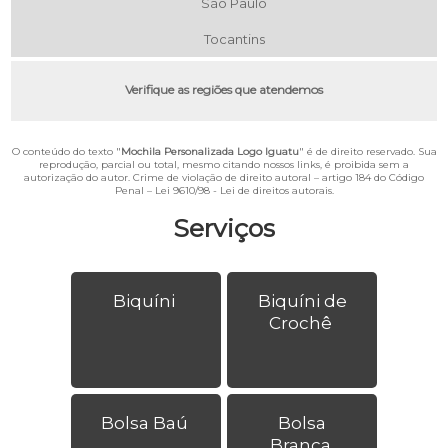
São Paulo
Tocantins
Verifique as regiões que atendemos
O conteúdo do texto "
Mochila Personalizada Logo Iguatu
" é de direito reservado. Sua
reprodução, parcial ou total, mesmo citando nossos links, é proibida sem a
autorização do autor. Crime de violação de direito autoral – artigo 184 do Código
Penal –
Lei 9610/98 - Lei de direitos autorais
.
Serviços
Biquíni
Biquíni de
Crochê
Bolsa Baú
Bolsa
Branca