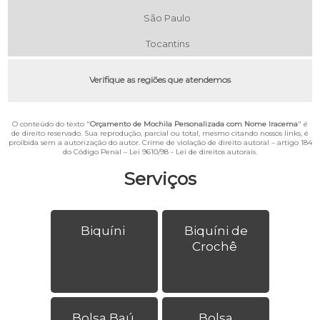
São Paulo
Tocantins
Verifique as regiões que atendemos
O conteúdo do texto "
Orçamento de Mochila Personalizada com Nome Iracema
" é
de direito reservado. Sua reprodução, parcial ou total, mesmo citando nossos links, é
proibida sem a autorização do autor. Crime de violação de direito autoral – artigo 184
do Código Penal –
Lei 9610/98 - Lei de direitos autorais
.
Serviços
Biquíni
Biquíni de
Crochê
Bolsa Baú
Bolsa