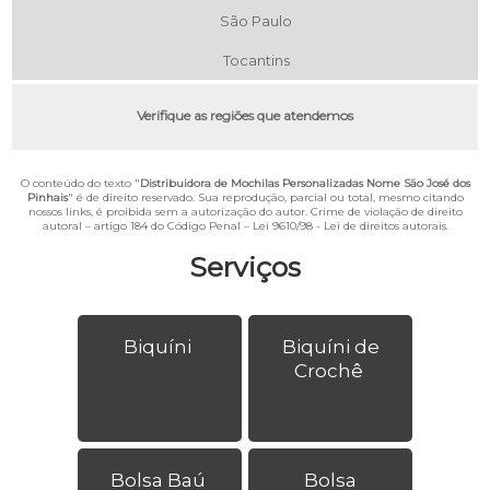
São Paulo
Tocantins
Verifique as regiões que atendemos
O conteúdo do texto "
Distribuidora de Mochilas Personalizadas Nome São José dos
Pinhais
" é de direito reservado. Sua reprodução, parcial ou total, mesmo citando
nossos links, é proibida sem a autorização do autor. Crime de violação de direito
autoral – artigo 184 do Código Penal –
Lei 9610/98 - Lei de direitos autorais
.
Serviços
Biquíni
Biquíni de
Crochê
Bolsa Baú
Bolsa