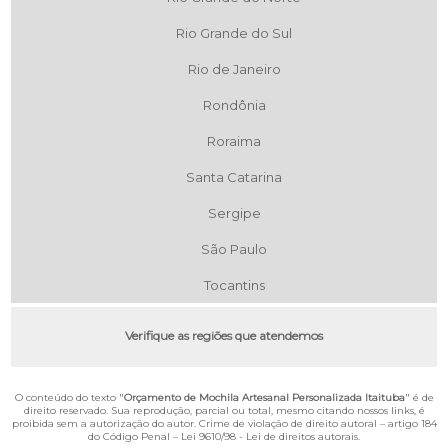
Rio Grande do Sul
Rio de Janeiro
Rondônia
Roraima
Santa Catarina
Sergipe
São Paulo
Tocantins
Verifique as regiões que atendemos
O conteúdo do texto "
Orçamento de Mochila Artesanal Personalizada Itaituba
" é de
direito reservado. Sua reprodução, parcial ou total, mesmo citando nossos links, é
proibida sem a autorização do autor. Crime de violação de direito autoral – artigo 184
do Código Penal –
Lei 9610/98 - Lei de direitos autorais
.