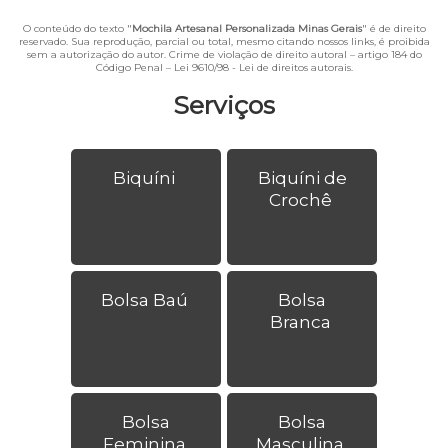
O conteúdo do texto "
Mochila Artesanal Personalizada Minas Gerais
" é de direito
reservado. Sua reprodução, parcial ou total, mesmo citando nossos links, é proibida
sem a autorização do autor. Crime de violação de direito autoral – artigo 184 do
Código Penal –
Lei 9610/98 - Lei de direitos autorais
.
Serviços
Biquíni
Biquíni de
Crochê
Bolsa Baú
Bolsa
Branca
Bolsa
Bolsa
Feminina
Masculina