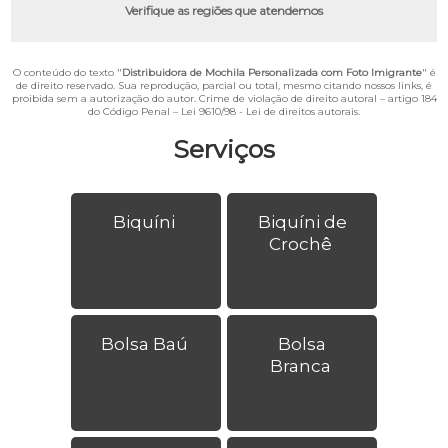
Verifique as regiões que atendemos
O conteúdo do texto "
Distribuidora de Mochila Personalizada com Foto Imigrante
" é
de direito reservado. Sua reprodução, parcial ou total, mesmo citando nossos links, é
proibida sem a autorização do autor. Crime de violação de direito autoral – artigo 184
do Código Penal –
Lei 9610/98 - Lei de direitos autorais
.
Serviços
Biquíni
Biquíni de
Crochê
Bolsa Baú
Bolsa
Branca