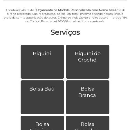
O conteúdo do texto "
Orçamento de Mochila Personalizada com Nome ABCD
" é de
direito reservado. Sua reprodução, parcial ou total, mesmo citando nossos links, é
proibida sem a autorização do autor. Crime de violação de direito autoral – artigo 184
do Código Penal –
Lei 9610/98 - Lei de direitos autorais
.
Serviços
Biquíni
Biquíni de
Crochê
Bolsa Baú
Bolsa
Branca
Bolsa
Bolsa