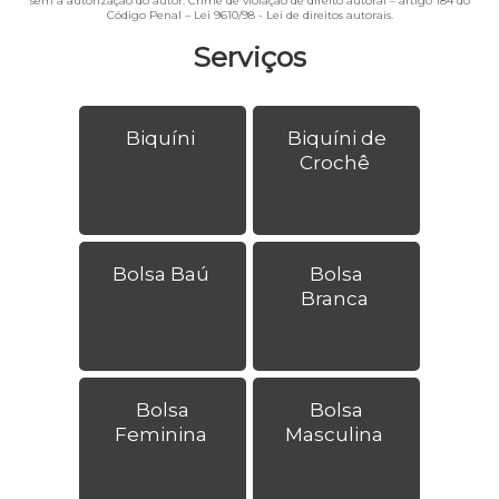
sem a autorização do autor. Crime de violação de direito autoral – artigo 184 do
Código Penal –
Lei 9610/98 - Lei de direitos autorais
.
Serviços
Biquíni
Biquíni de
Crochê
Bolsa Baú
Bolsa
Branca
Bolsa
Bolsa
Feminina
Masculina