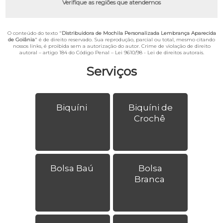
Verifique as regiões que atendemos
O conteúdo do texto "
Distribuidora de Mochila Personalizada Lembrança Aparecida
de Goiânia
" é de direito reservado. Sua reprodução, parcial ou total, mesmo citando
nossos links, é proibida sem a autorização do autor. Crime de violação de direito
autoral – artigo 184 do Código Penal –
Lei 9610/98 - Lei de direitos autorais
.
Serviços
Biquíni
Biquíni de
Crochê
Bolsa Baú
Bolsa
Branca