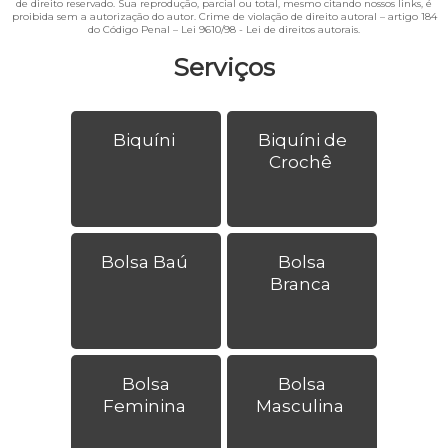
de direito reservado. Sua reprodução, parcial ou total, mesmo citando nossos links, é
proibida sem a autorização do autor. Crime de violação de direito autoral – artigo 184
do Código Penal –
Lei 9610/98 - Lei de direitos autorais
.
Serviços
Biquíni
Biquíni de
Crochê
Bolsa Baú
Bolsa
Branca
Bolsa
Bolsa
Feminina
Masculina