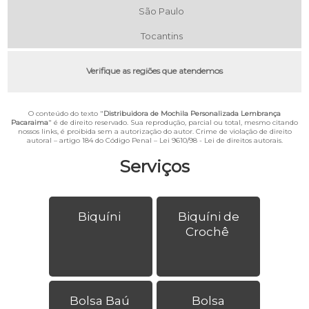
São Paulo
Tocantins
Verifique as regiões que atendemos
O conteúdo do texto "
Distribuidora de Mochila Personalizada Lembrança
Pacaraima
" é de direito reservado. Sua reprodução, parcial ou total, mesmo citando
nossos links, é proibida sem a autorização do autor. Crime de violação de direito
autoral – artigo 184 do Código Penal –
Lei 9610/98 - Lei de direitos autorais
.
Serviços
Biquíni
Biquíni de
Crochê
Bolsa Baú
Bolsa