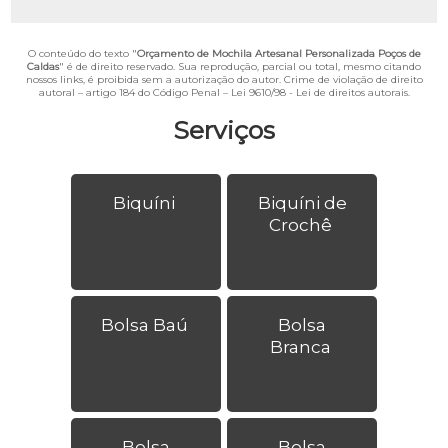
O conteúdo do texto "
Orçamento de Mochila Artesanal Personalizada Poços de
Caldas
" é de direito reservado. Sua reprodução, parcial ou total, mesmo citando
nossos links, é proibida sem a autorização do autor. Crime de violação de direito
autoral – artigo 184 do Código Penal –
Lei 9610/98 - Lei de direitos autorais
.
Serviços
Biquíni
Biquíni de
Crochê
Bolsa Baú
Bolsa
Branca
Bolsa
Bolsa