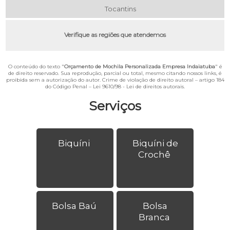
Tocantins
Verifique as regiões que atendemos
O conteúdo do texto "
Orçamento de Mochila Personalizada Empresa Indaiatuba
" é
de direito reservado. Sua reprodução, parcial ou total, mesmo citando nossos links, é
proibida sem a autorização do autor. Crime de violação de direito autoral – artigo 184
do Código Penal –
Lei 9610/98 - Lei de direitos autorais
.
Serviços
Biquíni
Biquíni de
Crochê
Bolsa Baú
Bolsa
Branca