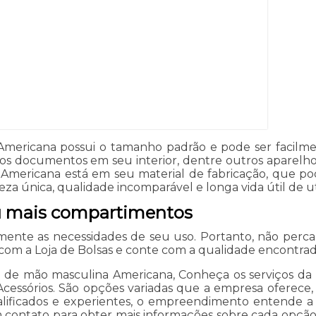
Americana possui o tamanho padrão e pode ser facilme
s documentos em seu interior, dentre outros aparelhos
a Americana está em seu material de fabricação, que p
a única, qualidade incomparável e longa vida útil de ut
u mais compartimentos
nte as necessidades de seu uso. Portanto, não perca
com a Loja de Bolsas e conte com a qualidade encontra
va de mão masculina Americana, Conheça os serviços da 
cessórios. São opções variadas que a empresa oferece, 
alificados e experientes, o empreendimento entende a
m contato para obter mais informações sobre cada opção 