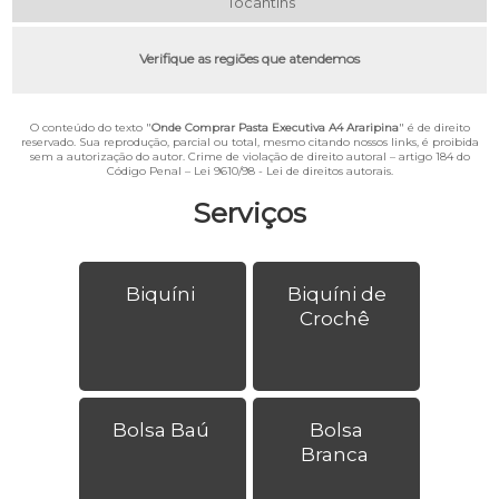
Tocantins
Verifique as regiões que atendemos
O conteúdo do texto "
Onde Comprar Pasta Executiva A4 Araripina
" é de direito
reservado. Sua reprodução, parcial ou total, mesmo citando nossos links, é proibida
sem a autorização do autor. Crime de violação de direito autoral – artigo 184 do
Código Penal –
Lei 9610/98 - Lei de direitos autorais
.
Serviços
Biquíni
Biquíni de
Crochê
Bolsa Baú
Bolsa
Branca