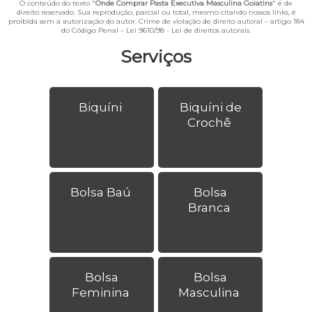
O conteúdo do texto "
Onde Comprar Pasta Executiva Masculina Goiatins
" é de
direito reservado. Sua reprodução, parcial ou total, mesmo citando nossos links, é
proibida sem a autorização do autor. Crime de violação de direito autoral – artigo 184
do Código Penal –
Lei 9610/98 - Lei de direitos autorais
.
Serviços
Biquíni
Biquíni de
Crochê
Bolsa Baú
Bolsa
Branca
Bolsa
Bolsa
Feminina
Masculina