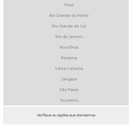
Piauí
Rio Grande do Norte
Rio Grande do Sul
Rio de Janeiro
Rondônia
Roraima
Santa Catarina
Sergipe
São Paulo
Tocantins
Verifique as regiões que atendemos