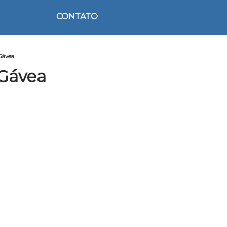
CONTATO
 Gávea
 Gávea