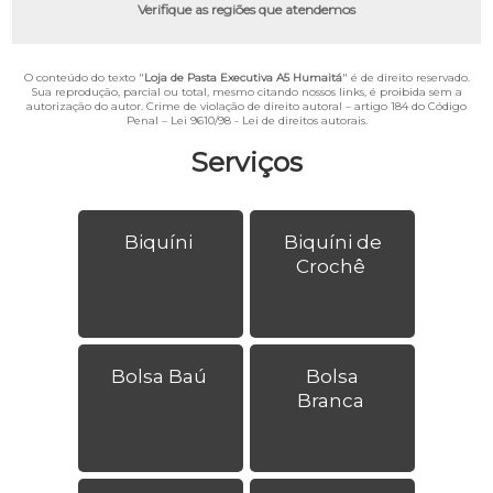
Verifique as regiões que atendemos
O conteúdo do texto "
Loja de Pasta Executiva A5 Humaitá
" é de direito reservado.
Sua reprodução, parcial ou total, mesmo citando nossos links, é proibida sem a
autorização do autor. Crime de violação de direito autoral – artigo 184 do Código
Penal –
Lei 9610/98 - Lei de direitos autorais
.
Serviços
Biquíni
Biquíni de
Crochê
Bolsa Baú
Bolsa
Branca