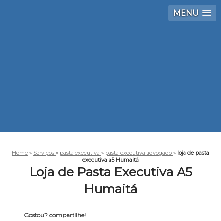
MENU
Home
»
Serviços
»
pasta executiva
»
pasta executiva advogado
»
loja de pasta
executiva a5 Humaitá
Loja de Pasta Executiva A5
Humaitá
Gostou? compartilhe!