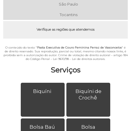
São Paulo
Tocantins
Verifique as regiões que atendemos
O conteúdo do texto "
Pasta Executiva de Couro Feminina Ferraz de Vasconcelos
" é
de direito reservado. Sua reprodução, parcial ou total, mesmo citando nossos links, é
proibida sem a autorização do autor. Crime de violação de direito autoral – artigo 184
do Código Penal –
Lei 9610/98 - Lei de direitos autorais
.
Serviços
Biquíni
Biquíni de
Crochê
Bolsa Baú
Bolsa