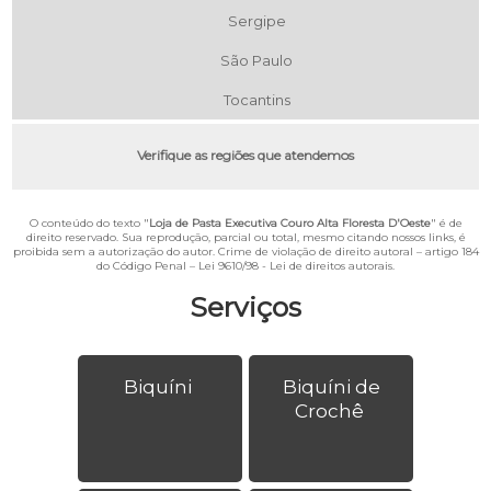
Sergipe
São Paulo
Tocantins
Verifique as regiões que atendemos
O conteúdo do texto "
Loja de Pasta Executiva Couro Alta Floresta D'Oeste
" é de
direito reservado. Sua reprodução, parcial ou total, mesmo citando nossos links, é
proibida sem a autorização do autor. Crime de violação de direito autoral – artigo 184
do Código Penal –
Lei 9610/98 - Lei de direitos autorais
.
Serviços
Biquíni
Biquíni de
Crochê