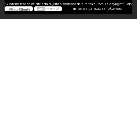
©
O inteiro teor deste site está sujeito à proteção de direitos autorais. Copyright
Loja
de Bolsas (Lei 9610 de 19/02/1998)