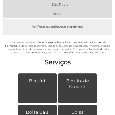
São Paulo
Tocantins
Verifique as regiões que atendemos
O conteúdo do texto "
Onde Comprar Pasta Executiva Masculina Santana de
Parnaíba
" é de direito reservado. Sua reprodução, parcial ou total, mesmo citando
nossos links, é proibida sem a autorização do autor. Crime de violação de direito
autoral – artigo 184 do Código Penal –
Lei 9610/98 - Lei de direitos autorais
.
Serviços
Biquíni
Biquíni de
Crochê
Bolsa Baú
Bolsa