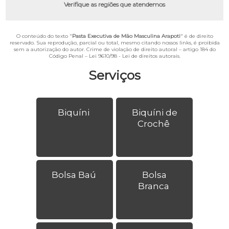
Verifique as regiões que atendemos
O conteúdo do texto "
Pasta Executiva de Mão Masculina Arapoti
" é de direito
reservado. Sua reprodução, parcial ou total, mesmo citando nossos links, é proibida
sem a autorização do autor. Crime de violação de direito autoral – artigo 184 do
Código Penal –
Lei 9610/98 - Lei de direitos autorais
.
Serviços
Biquíni
Biquíni de
Crochê
Bolsa Baú
Bolsa
Branca