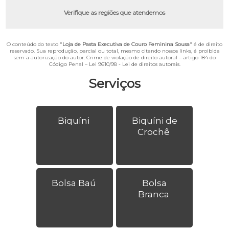
Verifique as regiões que atendemos
O conteúdo do texto "
Loja de Pasta Executiva de Couro Feminina Sousa
" é de direito
reservado. Sua reprodução, parcial ou total, mesmo citando nossos links, é proibida
sem a autorização do autor. Crime de violação de direito autoral – artigo 184 do
Código Penal –
Lei 9610/98 - Lei de direitos autorais
.
Serviços
Biquíni
Biquíni de
Crochê
Bolsa Baú
Bolsa
Branca