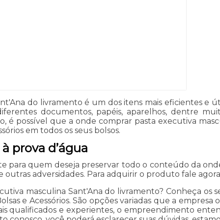
'Ana do livramento é um dos itens mais eficientes e út
ferentes documentos, papéis, aparelhos, dentre mu
sso, é possível que a onde comprar pasta executiva mas
órios em todos os seus bolsos.
 à prova d’água
e para quem deseja preservar todo o conteúdo da onde
outras adversidades. Para adquirir o produto fale agor
utiva masculina Sant'Ana do livramento? Conheça os ser
lsas e Acessórios. São opções variadas que a empresa of
ais qualificados e experientes, o empreendimento enten
ato conosco, você poderá esclarecer suas dúvidas, estam