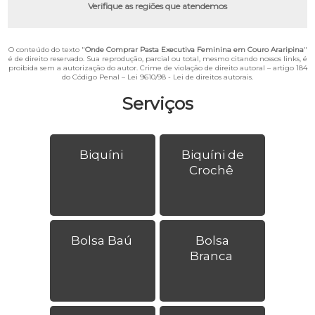
Verifique as regiões que atendemos
O conteúdo do texto "
Onde Comprar Pasta Executiva Feminina em Couro Araripina
"
é de direito reservado. Sua reprodução, parcial ou total, mesmo citando nossos links, é
proibida sem a autorização do autor. Crime de violação de direito autoral – artigo 184
do Código Penal –
Lei 9610/98 - Lei de direitos autorais
.
Serviços
Biquíni
Biquíni de
Crochê
Bolsa Baú
Bolsa
Branca