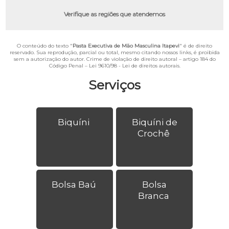
Verifique as regiões que atendemos
O conteúdo do texto "
Pasta Executiva de Mão Masculina Itapevi
" é de direito
reservado. Sua reprodução, parcial ou total, mesmo citando nossos links, é proibida
sem a autorização do autor. Crime de violação de direito autoral – artigo 184 do
Código Penal –
Lei 9610/98 - Lei de direitos autorais
.
Serviços
Biquíni
Biquíni de
Crochê
Bolsa Baú
Bolsa
Branca