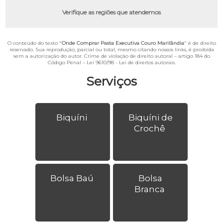
Verifique as regiões que atendemos
O conteúdo do texto "
Onde Comprar Pasta Executiva Couro Marilândia
" é de direito
reservado. Sua reprodução, parcial ou total, mesmo citando nossos links, é proibida
sem a autorização do autor. Crime de violação de direito autoral – artigo 184 do
Código Penal –
Lei 9610/98 - Lei de direitos autorais
.
Serviços
Biquíni
Biquíni de
Crochê
Bolsa Baú
Bolsa
Branca