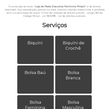
O conteúdo do texto "
Loja de Pasta Executiva Feminina Piripiri
" é de direito
reservado. Sua reprodução, parcial ou total, mesmo citando nossos links, é proibida
sem a autorização do autor. Crime de violação de direito autoral – artigo 184 do
Código Penal –
Lei 9610/98 - Lei de direitos autorais
.
Serviços
Biquíni
Biquíni de
Crochê
Bolsa Baú
Bolsa
Branca
Bolsa
Bolsa
Feminina
Masculina