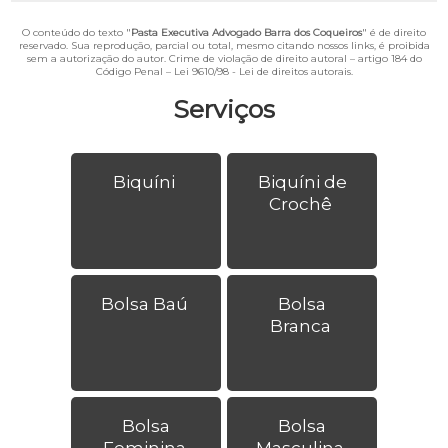
O conteúdo do texto "
Pasta Executiva Advogado Barra dos Coqueiros
" é de direito
reservado. Sua reprodução, parcial ou total, mesmo citando nossos links, é proibida
sem a autorização do autor. Crime de violação de direito autoral – artigo 184 do
Código Penal –
Lei 9610/98 - Lei de direitos autorais
.
Serviços
Biquíni
Biquíni de
Crochê
Bolsa Baú
Bolsa
Branca
Bolsa
Bolsa
Feminina
Masculina