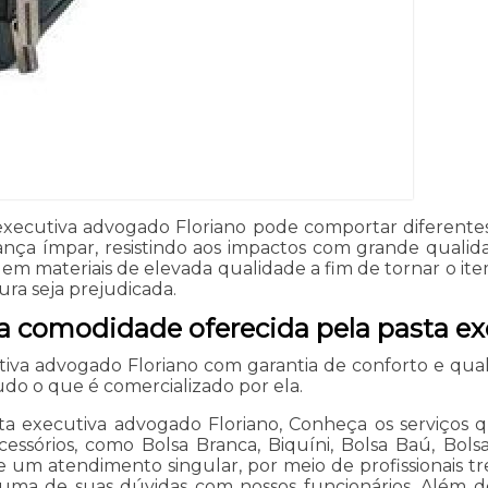
a executiva advogado Floriano pode comportar diferent
nça ímpar, resistindo aos impactos com grande qualida
em materiais de elevada qualidade a fim de tornar o it
ra seja prejudicada.
 comodidade oferecida pela pasta ex
iva advogado Floriano com garantia de conforto e qual
o o que é comercializado por ela.
a executiva advogado Floriano, Conheça os serviços qu
ssórios, como Bolsa Branca, Biquíni, Bolsa Baú, Bolsa 
e um atendimento singular, por meio de profissionais tr
a uma de suas dúvidas com nossos funcionários. Além 