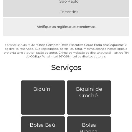
São Paulo
Tocantins
Verifique as regiões que atendemos
O conteúdo do texto "
Onde Comprar Pasta Executiva Couro Barra dos Coqueiros
" é
de direito reservado. Sua reprodução, parcial ou total, mesmo citando nossos links, é
proibida sem a autorização do autor. Crime de violação de direito autoral – artigo 184
do Código Penal –
Lei 9610/98 - Lei de direitos autorais
.
Serviços
Biquíni
Biquíni de
Crochê
Bolsa Baú
Bolsa
Branca