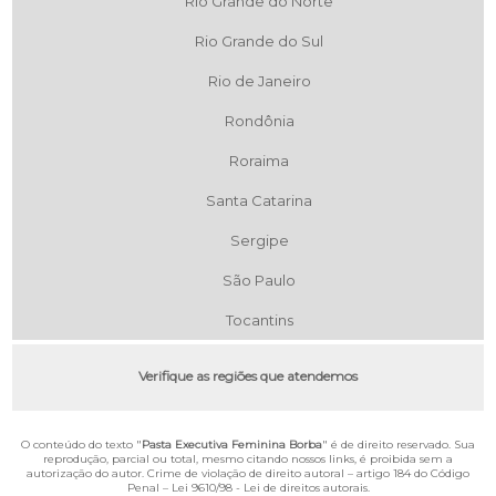
Rio Grande do Norte
Rio Grande do Sul
Rio de Janeiro
Rondônia
Roraima
Santa Catarina
Sergipe
São Paulo
Tocantins
Verifique as regiões que atendemos
O conteúdo do texto "
Pasta Executiva Feminina Borba
" é de direito reservado. Sua
reprodução, parcial ou total, mesmo citando nossos links, é proibida sem a
autorização do autor. Crime de violação de direito autoral – artigo 184 do Código
Penal –
Lei 9610/98 - Lei de direitos autorais
.