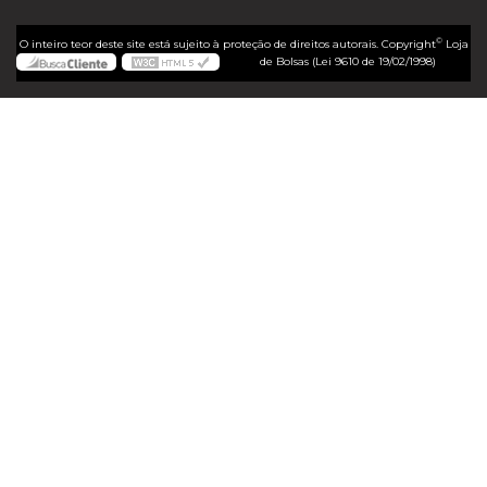
©
O inteiro teor deste site está sujeito à proteção de direitos autorais. Copyright
Loja
de Bolsas (Lei 9610 de 19/02/1998)