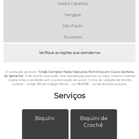
Santa Catarina
Sergipe
São Paulo
Tocantins
Verifique as regiões que atendemos
O conteúdo do texto "
Onde Comprar Pasta Executiva Feminina em Couro Santana
do Ipanema
" é de direito reservado. Sua reprodução, parcial ou total, mesmo citando
nossos links, é proibida sem a autorização do autor. Crime de violação de direito
autoral – artigo 184 do Código Penal –
Lei 9610/98 - Lei de direitos autorais
.
Serviços
Biquíni
Biquíni de
Crochê