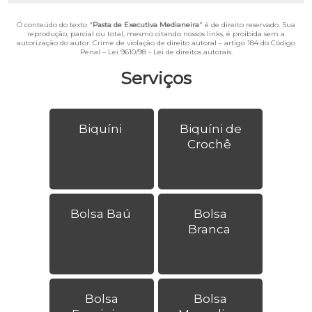
O conteúdo do texto "
Pasta de Executiva Medianeira
" é de direito reservado. Sua
reprodução, parcial ou total, mesmo citando nossos links, é proibida sem a
autorização do autor. Crime de violação de direito autoral – artigo 184 do Código
Penal –
Lei 9610/98 - Lei de direitos autorais
.
Serviços
Biquíni
Biquíni de
Crochê
Bolsa Baú
Bolsa
Branca
Bolsa
Bolsa