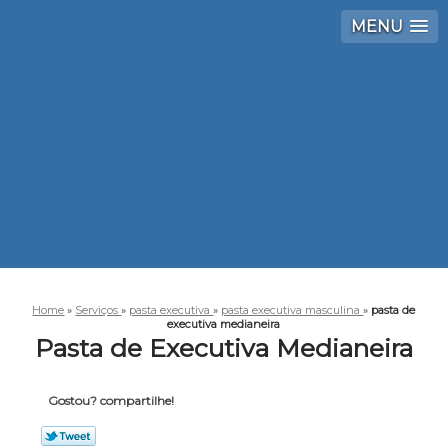
MENU
Home
»
Serviços
»
pasta executiva
»
pasta executiva masculina
»
pasta de
executiva medianeira
Pasta de Executiva Medianeira
Gostou? compartilhe!