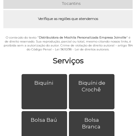
Tocantins
Verifique as regiões que atendemos
O conteúdo do texto "
Distribuidora de Mochila Personalizada Empresa Joinville
" é
de direito reservado. Sua reprodução, parcial ou total, mesmo citando nossos links, é
proibida sem a autorização do autor. Crime de violação de direito autoral – artigo 184
do Código Penal –
Lei 9610/98 - Lei de direitos autorais
.
Serviços
Biquíni
Biquíni de
Crochê
Bolsa Baú
Bolsa
Branca