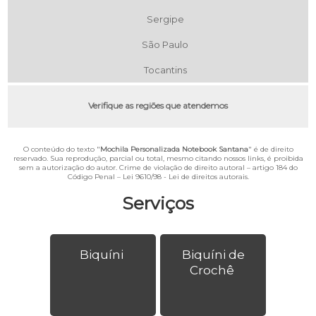
Sergipe
São Paulo
Tocantins
Verifique as regiões que atendemos
O conteúdo do texto "
Mochila Personalizada Notebook Santana
" é de direito
reservado. Sua reprodução, parcial ou total, mesmo citando nossos links, é proibida
sem a autorização do autor. Crime de violação de direito autoral – artigo 184 do
Código Penal –
Lei 9610/98 - Lei de direitos autorais
.
Serviços
Biquíni
Biquíni de
Crochê