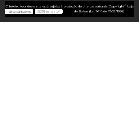
©
O inteiro teor deste site está sujeito à proteção de direitos autorais. Copyright
Loja
de Bolsas (Lei 9610 de 19/02/1998)