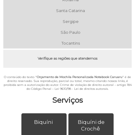
Santa Catarina
Sergipe
São Paulo
Tocantins
Verifique as regiões que atendemos
O conteúdo do texto "
Orçamento de Mochila Personalizada Notebook Caruaru
" é de
direito reservado. Sua reprodução, parcial ou total, mesmo citando nossos links, é
proibida sem a autorização do autor. Crime de violação de direito autoral – artigo 184
do Código Penal –
Lei 9610/98 - Lei de direitos autorais
.
Serviços
Biquíni
Biquíni de
Crochê