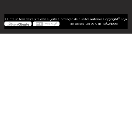
©
O inteiro teor deste site está sujeito à proteção de direitos autorais. Copyright
Loja
de Bolsas (Lei 9610 de 19/02/1998)