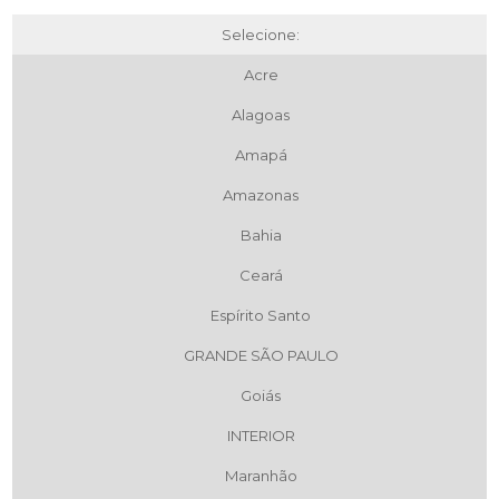
Selecione:
Acre
Alagoas
Amapá
Amazonas
Bahia
Ceará
Espírito Santo
GRANDE SÃO PAULO
Goiás
INTERIOR
Maranhão