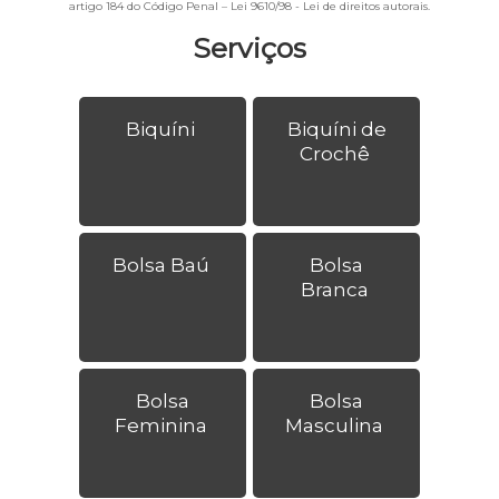
artigo 184 do Código Penal –
Lei 9610/98 - Lei de direitos autorais
.
Serviços
Biquíni
Biquíni de
Crochê
Bolsa Baú
Bolsa
Branca
Bolsa
Bolsa
Feminina
Masculina