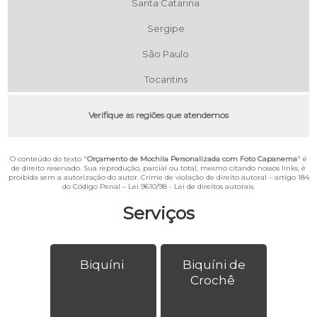
Santa Catarina
Sergipe
São Paulo
Tocantins
Verifique as regiões que atendemos
O conteúdo do texto "
Orçamento de Mochila Personalizada com Foto Capanema
" é
de direito reservado. Sua reprodução, parcial ou total, mesmo citando nossos links, é
proibida sem a autorização do autor. Crime de violação de direito autoral – artigo 184
do Código Penal –
Lei 9610/98 - Lei de direitos autorais
.
Serviços
Biquíni
Biquíni de
Crochê