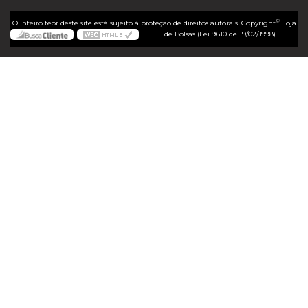
©
O inteiro teor deste site está sujeito à proteção de direitos autorais. Copyright
Loja
de Bolsas (Lei 9610 de 19/02/1998)