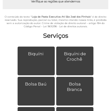
Verifique as regiões que atendemos
O conteúdo do texto "
Loja de Pasta Executiva A4 São José dos Pinhais
" é de direito
reservado. Sua reprodução, parcial ou total, mesmo citando nossos links, é proibida
sem a autorização do autor. Crime de violação de direito autoral – artigo 184 do
Código Penal –
Lei 9610/98 - Lei de direitos autorais
.
Serviços
Biquíni
Biquíni de
Crochê
Bolsa Baú
Bolsa
Branca