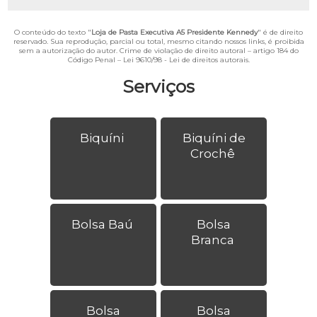
O conteúdo do texto "
Loja de Pasta Executiva A5 Presidente Kennedy
" é de direito
reservado. Sua reprodução, parcial ou total, mesmo citando nossos links, é proibida
sem a autorização do autor. Crime de violação de direito autoral – artigo 184 do
Código Penal –
Lei 9610/98 - Lei de direitos autorais
.
Serviços
Biquíni
Biquíni de
Crochê
Bolsa Baú
Bolsa
Branca
Bolsa
Bolsa