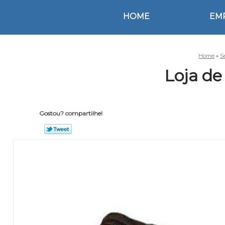
HOME
EM
Home
»
S
Loja de
Gostou? compartilhe!