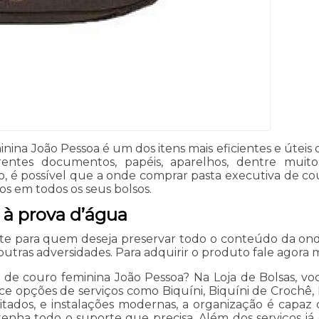
ina João Pessoa é um dos itens mais eficientes e úteis 
rentes documentos, papéis, aparelhos, dentre muit
sso, é possível que a onde comprar pasta executiva de 
os em todos os seus bolsos.
 à prova d’água
e para quem deseja preservar todo o conteúdo da ond
tras adversidades. Para adquirir o produto fale agora 
 de couro feminina João Pessoa? Na Loja de Bolsas, vo
ece opções de serviços como Biquíni, Biquíni de Crochê, 
itados, e instalações modernas, a organização é capaz
 tenha todo o suporte que precisa. Além dos serviços 