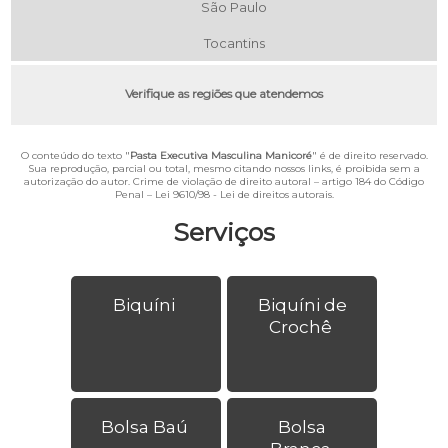
São Paulo
Tocantins
Verifique as regiões que atendemos
O conteúdo do texto "
Pasta Executiva Masculina Manicoré
" é de direito reservado.
Sua reprodução, parcial ou total, mesmo citando nossos links, é proibida sem a
autorização do autor. Crime de violação de direito autoral – artigo 184 do Código
Penal –
Lei 9610/98 - Lei de direitos autorais
.
Serviços
Biquíni
Biquíni de
Crochê
Bolsa Baú
Bolsa